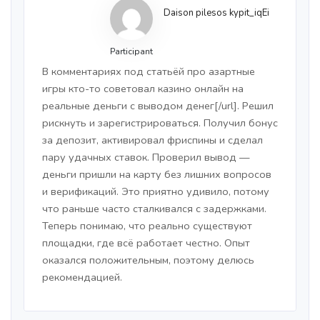
Daison pilesos kypit_iqEi
Participant
В комментариях под статьёй про азартные
игры кто-то советовал
казино онлайн на
реальные деньги с выводом денег[/url]. Решил
рискнуть и зарегистрироваться. Получил бонус
за депозит, активировал фриспины и сделал
пару удачных ставок. Проверил вывод —
деньги пришли на карту без лишних вопросов
и верификаций. Это приятно удивило, потому
что раньше часто сталкивался с задержками.
Теперь понимаю, что реально существуют
площадки, где всё работает честно. Опыт
оказался положительным, поэтому делюсь
рекомендацией.