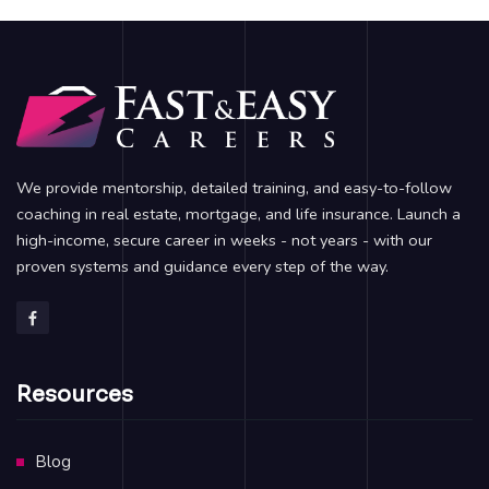
We provide mentorship, detailed training, and easy-to-follow
coaching in real estate, mortgage, and life insurance. Launch a
high-income, secure career in weeks - not years - with our
proven systems and guidance every step of the way.
Resources
Blog