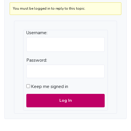
You must be logged in to reply to this topic.
Username:
Password:
Keep me signed in
Log In